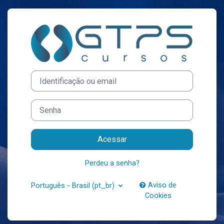
Ir para o conteúdo principal
Acesso a GTPS 
Identificação ou email
Senha
Acessar
Perdeu a senha?
Aviso de
Português - Brasil ‎(pt_br)‎
Cookies