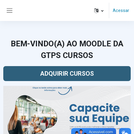
Ir para o conteúdo principal
Acessar
Painel lateral
BEM-VINDO(A) AO MOODLE DA
GTPS CURSOS
ADQUIRIR CURSOS